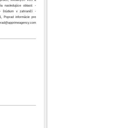
 nasledujúce oblasti: -
- štúdium v zahraničí -
, Poprad informácie pre
oprad@apprimeagency.com