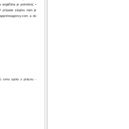
angličtina je potrebná; •
. V prípade záujmu nám je
e@apprimeagency.com a do
ú cenu spolu s prácou -