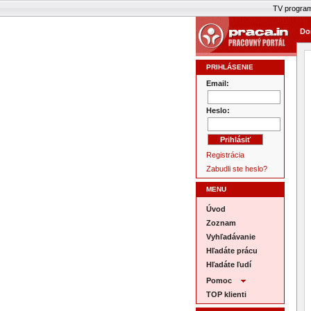
TV progra
Do
PRIHLÁSENIE
Email:
Heslo:
Registrácia
Zabudli ste heslo?
MENU
Úvod
Zoznam
Vyhľadávanie
Hľadáte prácu
Hľadáte ľudí
Pomoc
TOP klienti