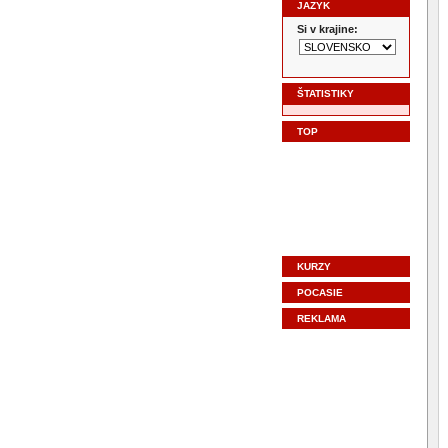
JAZYK
Si v krajine:
ŠTATISTIKY
TOP
KURZY
POCASIE
REKLAMA