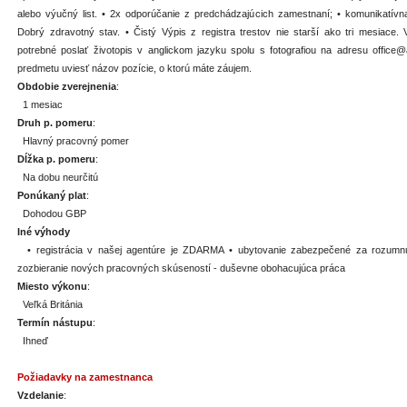
alebo výučný list. • 2x odporúčanie z predchádzajúcich zamestnaní; • komunikatívna 
Dobrý zdravotný stav. • Čistý Výpis z registra trestov nie starší ako tri mesiace
potrebné poslať životopis v anglickom jazyku spolu s fotografiou na adresu offic
predmetu uviesť názov pozície, o ktorú máte záujem.
Obdobie zverejnenia
:
1 mesiac
Druh p. pomeru
:
Hlavný pracovný pomer
Dĺžka p. pomeru
:
Na dobu neurčitú
Ponúkaný plat
:
Dohodou GBP
Iné výhody
• registrácia v našej agentúre je ZDARMA • ubytovanie zabezpečené za rozumn
zozbieranie nových pracovných skúseností - duševne obohacujúca práca
Miesto výkonu
:
Veľká Británia
Termín nástupu
:
Ihneď
Požiadavky na zamestnanca
Vzdelanie
: