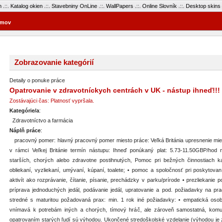
m
.::.
Katalog okien
.::.
Stavebniny OnLine
.::.
WallPapers
.::.
Online Slovník
.::.
Desktop skins
mov
Zobrazovanie kategórií
Detaily o ponuke práce
Opatrovanie v zdravotníckych centrách v UK - nástup ihneď!!!
Zostávajúci čas: Platnosť vypršala.
Kategórie/a
:
Zdravotníctvo a farmácia
Náplň práce
:
pracovný pomer: hlavný pracovný pomer miesto práce: Veľká Británia upresnenie miest
v rámci Veľkej Británie termín nástupu: Ihneď ponúkaný plat: 5.73-11.50GBP/hod 
starších, chorých alebo zdravotne postihnutých, Pomoc pri bežných činnostiach k
obliekaní, vyzliekaní, umývaní, kúpaní, toalete; • pomoc a spoločnosť pri poskytova
aktivít ako rozprávanie, čítanie, písanie, prechádzky v parku/prírode • prezliekanie po
príprava jednoduchých jedál, podávanie jedál, upratovanie a pod. požiadavky na pra
stredné s maturitou požadovaná prax: min. 1 rok iné požiadavky: • empatická osoba, 
vnímavá k potrebám iných a chorých, tímový hráč, ale zároveň samostatná, komun
opatrovaním starých ľudí sú výhodou. Ukončené stredoškolské vzdelanie (výhodou je z