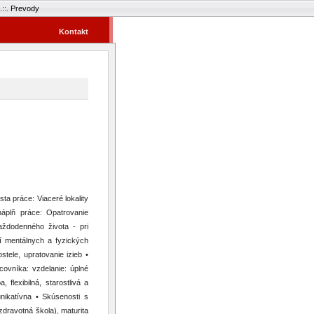
.::.
Prevody
Kontakt
a práce: Viaceré lokality
náplň práce: Opatrovanie
aždodenného života - pri
ní mentálnych a fyzických
stele, upratovanie izieb •
covníka: vzdelanie: úplné
flexibilná, starostlivá a
ikatívna • Skúsenosti s
dravotná škola), maturita