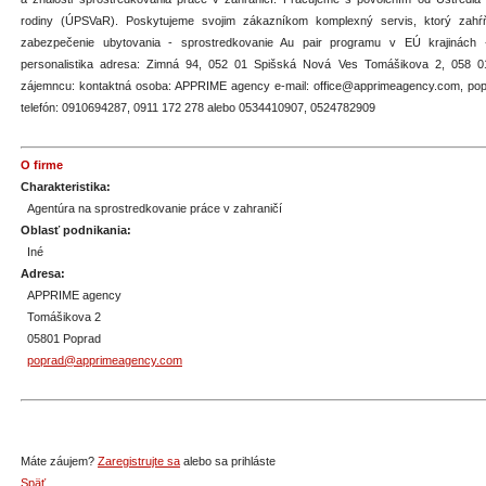
rodiny (ÚPSVaR). Poskytujeme svojim zákazníkom komplexný servis, ktorý zahŕňa
zabezpečenie ubytovania - sprostredkovanie Au pair programu v EÚ krajinách 
personalistika adresa: Zimná 94, 052 01 Spišská Nová Ves Tomášikova 2, 058 01
zájemncu: kontaktná osoba: APPRIME agency e-mail: office@apprimeagency.com, p
telefón: 0910694287, 0911 172 278 alebo 0534410907, 0524782909
O firme
Charakteristika:
Agentúra na sprostredkovanie práce v zahraničí
Oblasť podnikania:
Iné
Adresa:
APPRIME agency
Tomášikova 2
05801 Poprad
poprad@apprimeagency.com
Máte záujem?
Zaregistrujte sa
alebo sa prihláste
Späť