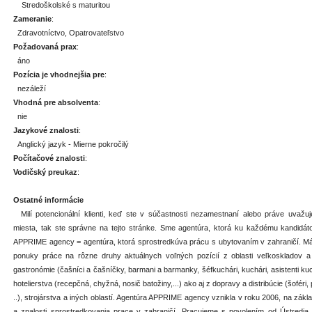
Stredoškolské s maturitou
Zameranie
:
Zdravotníctvo, Opatrovateľstvo
Požadovaná prax
:
áno
Pozícia je vhodnejšia pre
:
nezáleží
Vhodná pre absolventa
:
nie
Jazykové znalosti
:
Anglický jazyk - Mierne pokročilý
Počítačové znalosti
:
Vodičský preukaz
:
Ostatné informácie
Milí potencionální klienti, keď ste v súčastnosti nezamestnaní alebo práve uvaž
miesta, tak ste správne na tejto stránke. Sme agentúra, ktorá ku každému kandidátovi
APPRIME agency = agentúra, ktorá sprostredkúva prácu s ubytovaním v zahraničí. Má
ponuky práce na rôzne druhy aktuálnych voľných pozícií z oblasti veľkoskladov a b
gastronómie (čašníci a čašníčky, barmani a barmanky, šéfkuchári, kuchári, asistenti kuch
hotelierstva (recepčná, chyžná, nosič batožiny,...) ako aj z dopravy a distribúcie (šoféri,
..), strojárstva a iných oblastí. Agentúra APPRIME agency vznikla v roku 2006, na zák
a znalosti sprostredkovania prace v zahraničí. Pracujeme s povolením od Ústredia 