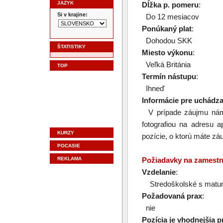
JAZYK
Dĺžka p. pomeru
:
Si v krajine:
Do 12 mesiacov
Ponúkaný plat
:
Dohodou SKK
ŠTATISTIKY
Miesto výkonu
:
Veľká Británia
TOP
Termín nástupu
:
Ihneď
Informácie pre uchádz
V prípade záujmu nám j
fotografiou na adresu
KURZY
pozície, o ktorú máte zá
POCASIE
REKLAMA
Požiadavky na zamest
Vzdelanie
:
Stredoškolské s matur
Požadovaná prax
:
nie
Pozícia je vhodnejšia p