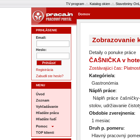
TV program
.::.
Katalog okien
.::.
Stavebniny OnL
Domov
PRIHLÁSENIE
Email:
Zobrazovanie k
Heslo:
Detaily o ponuke práce
ČAŠNIČKA v hotelo
Zostávajúci čas: Platnos
Registrácia
Kategórie/a
:
Zabudli ste heslo?
Gastronómia
MENU
Náplň práce
:
Úvod
Náplň práce čašníčky-ob
Zoznam
stolov, udržiavanie čisto
Vyhľadávanie
Obdobie zverejnenia
:
Hľadáte prácu
Hľadáte ľudí
1 mesiac
Pomoc
Druh p. pomeru
:
TOP klienti
Hlavný pracovný pome