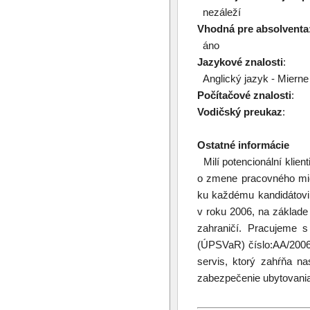
nezáleží
Vhodná pre absolventa
áno
Jazykové znalosti
:
Anglický jazyk - Mierne 
Počítačové znalosti
:
Vodičský preukaz
:
Ostatné informácie
Milí potencionální klien
o zmene pracovného mies
ku každému kandidátovi 
v roku 2006, na základe
zahraničí. Pracujeme s
(ÚPSVaR) číslo:AA/200
servis, ktorý zahŕňa na
zabezpečenie ubytovania