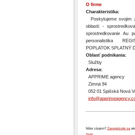
O firme
Charakteristika:
Poskytujeme svojim zá
oblasti: - sprostredko
sprostredkovanie Au p
personalistika R
POPLATOK SPLATNÝ D
Oblasť podnikania:
Služby
Adresa:
APPRIME agency
Zimná 94
052 01 Spišská Nová V
info@apprimeagency.
Máte záujem?
Zaregistrujte sa
ale
Späť