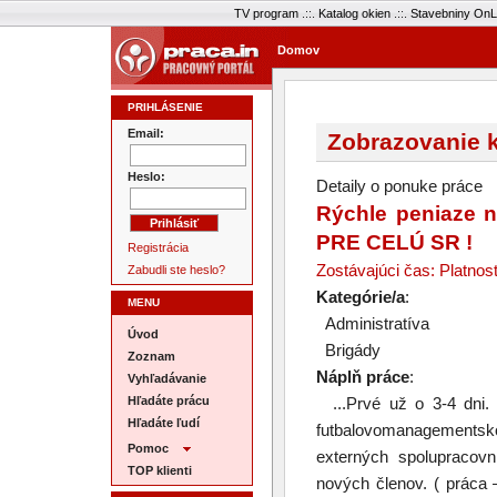
TV program
.::.
Katalog okien
.::.
Stavebniny OnL
Domov
PRIHLÁSENIE
Email:
Zobrazovanie k
Heslo:
Detaily o ponuke práce
Rýchle peniaze n
PRE CELÚ SR !
Registrácia
Zostávajúci čas: Platnos
Zabudli ste heslo?
Kategórie/a
:
MENU
Administratíva
Úvod
Brigády
Zoznam
Náplň práce
:
Vyhľadávanie
Hľadáte prácu
...Prvé už o 3-4 dni. 
Hľadáte ľudí
futbalovomanagementsk
Pomoc
externých spolupracovn
TOP klienti
nových členov. ( práca 