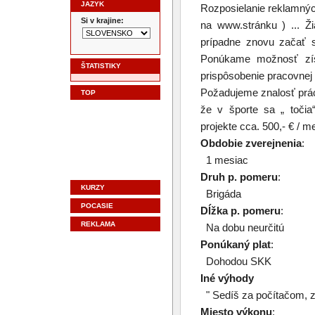
JAZYK
Rozposielanie reklamných
Si v krajine:
na www.stránku ) ... Ži
prípadne znovu začať s
Ponúkame možnosť získ
ŠTATISTIKY
prispôsobenie pracovnej
Požadujeme znalosť prác
TOP
že v športe sa „ točia
projekte cca. 500,- € / m
Obdobie zverejnenia
:
1 mesiac
Druh p. pomeru
:
KURZY
Brigáda
POCASIE
Dĺžka p. pomeru
:
REKLAMA
Na dobu neurčitú
Ponúkaný plat
:
Dohodou SKK
Iné výhody
" Sedíš za počítačom, zar
Miesto výkonu
: