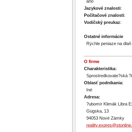
áno
Jazykové znalosti
:
Počítačové znalosti
:
Vodičský preukaz
:
Ostatné informácie
Rýchle peniaze na dlaň 
O firme
Charakteristika:
Sprostredkovate?ská ?i
Oblasť podnikania:
Iné
Adresa:
?ubomír Klimák Libra E
Gúgska, 13
94053 Nové Zámky
reality.expres@stonline