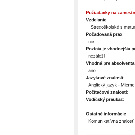
Požiadavky na zamest
Vzdelanie
:
Stredoškolské s matur
Požadovaná prax
:
nie
Pozícia je vhodnejšia p
nezáleží
Vhodná pre absolventa
áno
Jazykové znalosti
:
Anglický jazyk - Mierne 
Počítačové znalosti
:
Vodičský preukaz
:
Ostatné informácie
Komunikatívna znalosť a