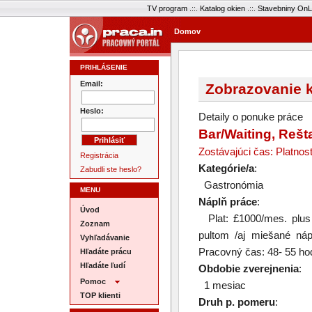
TV program
.::.
Katalog okien
.::.
Stavebniny OnL
Domov
PRIHLÁSENIE
Email:
Zobrazovanie k
Heslo:
Detaily o ponuke práce
Bar/Waiting, Rešt
Zostávajúci čas: Platnos
Registrácia
Kategórie/a
:
Zabudli ste heslo?
Gastronómia
MENU
Náplň práce
:
Úvod
Plat: £1000/mes. plus 
Zoznam
pultom /aj miešané nápo
Vyhľadávanie
Pracovný čas: 48- 55 ho
Hľadáte prácu
Hľadáte ľudí
Obdobie zverejnenia
:
Pomoc
1 mesiac
TOP klienti
Druh p. pomeru
: