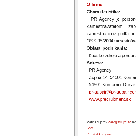
O firme
Charakteristika:
PR Agency je personáln
Zamestnávateľom za
zamestnancov podľa po
OSS 35/2004zamestnáv
Oblasť podnikania:
Ľudské zdroje a persona
Adresa:
PR Agency
Župná 14, 94501 Komárn
94501 Komárno, Dunajs
pr-aupair@pr-aupair.c
www.precruitment.sk
Máte záujem?
Zaregistrujte sa
ale
Späť
Prehľad kategórií