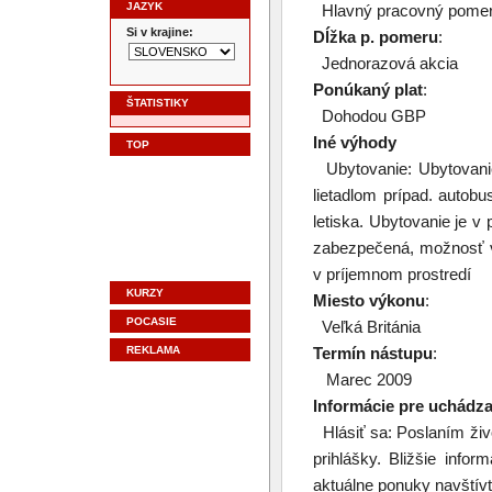
JAZYK
Hlavný pracovný pome
Si v krajine:
Dĺžka p. pomeru
:
Jednorazová akcia
Ponúkaný plat
:
ŠTATISTIKY
Dohodou GBP
Iné výhody
TOP
Ubytovanie: Ubytovani
lietadlom prípad. autob
letiska. Ubytovanie je v
zabezpečená, možnosť v
v príjemnom prostredí
KURZY
Miesto výkonu
:
POCASIE
Veľká Británia
REKLAMA
Termín nástupu
:
Marec 2009
Informácie pre uchádz
Hlásiť sa: Poslaním živo
prihlášky. Bližšie info
aktuálne ponuky navš