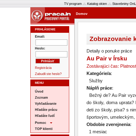
TV program
.::.
Katalog okien
.::.
Stavebniny OnL
Domov
PRIHLÁSENIE
Email:
Zobrazovanie k
Heslo:
Detaily o ponuke práce
Au Pair v Írsku
Zostávajúci čas: Platnos
Registrácia
Kategórie/a
:
Zabudli ste heslo?
Služby
MENU
Náplň práce
:
Úvod
Bežný de? Au Pair vyzer
Zoznam
do školy, doma uprata? 
Vyhľadávanie
deti zo školy, písa? s n
Hľadáte prácu
Hľadáte ľudí
športovým, umeleckým, 
Pomoc
Obdobie zverejnenia
:
TOP klienti
1 mesiac