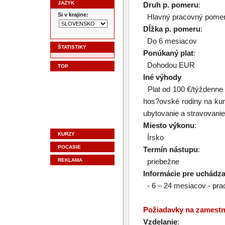
JAZYK
Druh p. pomeru
:
Si v krajine:
Hlavný pracovný pome
Dĺžka p. pomeru
:
Do 6 mesiacov
ŠTATISTIKY
Ponúkaný plat
:
Dohodou EUR
TOP
Iné výhody
Plat od 100 €/týždenne 
hos?ovské rodiny na kurz
ubytovanie a stravovani
Miesto výkonu
:
KURZY
Írsko
POCASIE
Termín nástupu
:
REKLAMA
priebežne
Informácie pre uchádz
- 6 – 24 mesiacov - pra
Požiadavky na zamest
Vzdelanie
: