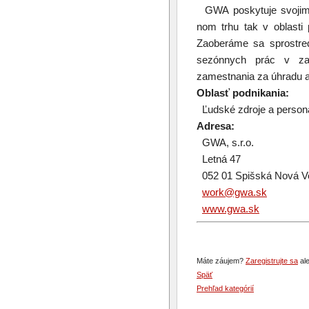
GWA poskytuje svojim k
nom trhu tak v oblasti
Zaoberáme sa sprostred
sezónnych prác v zah
zamestnania za úhradu 
Oblasť podnikania:
Ľudské zdroje a persona
Adresa:
GWA, s.r.o.
Letná 47
052 01 Spišská Nová V
work@gwa.sk
www.gwa.sk
Máte záujem?
Zaregistrujte sa
ale
Späť
Prehľad kategórií