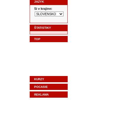
JAZYK
Si v krajine:
ŠTATISTIKY
TOP
KURZY
POCASIE
REKLAMA