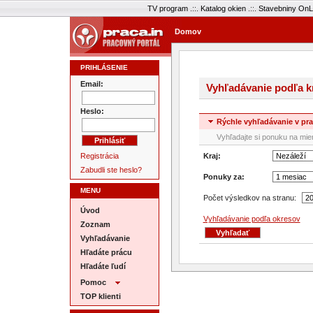
TV program
.::.
Katalog okien
.::.
Stavebniny OnL
Domov
PRIHLÁSENIE
Email:
Vyhľadávanie podľa k
Heslo:
Rýchle vyhľadávanie v p
Vyhľadajte si ponuku na mie
Registrácia
Kraj:
Zabudli ste heslo?
Ponuky za:
MENU
Počet výsledkov na stranu:
Úvod
Vyhľadávanie podľa okresov
Zoznam
Vyhľadávanie
Hľadáte prácu
Hľadáte ľudí
Pomoc
TOP klienti