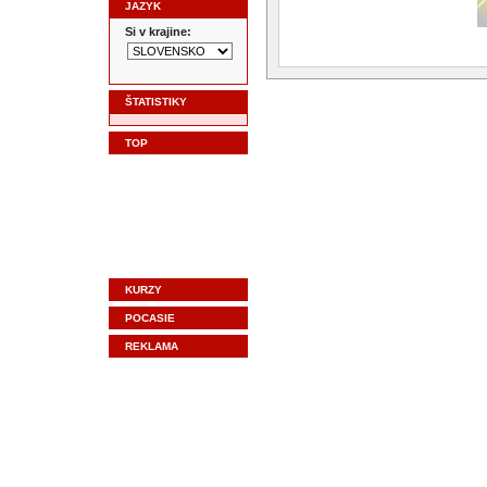
JAZYK
Si v krajine:
ŠTATISTIKY
TOP
KURZY
POCASIE
REKLAMA