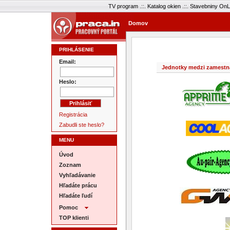
TV program
.::.
Katalog okien
.::.
Stavebniny OnL
Domov
PRIHLÁSENIE
Email:
Jednotky medzi zamestn
Heslo:
Registrácia
Zabudli ste heslo?
MENU
Úvod
Zoznam
Vyhľadávanie
Hľadáte prácu
Hľadáte ľudí
Pomoc
TOP klienti