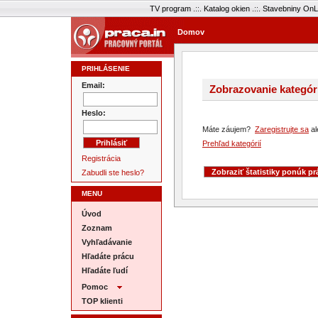
TV program
.::.
Katalog okien
.::.
Stavebniny OnL
Domov
PRIHLÁSENIE
Email:
Zobrazovanie kategóri
Heslo:
Máte záujem?
Zaregistrujte sa
al
Prehľad kategórií
Registrácia
Zabudli ste heslo?
MENU
Úvod
Zoznam
Vyhľadávanie
Hľadáte prácu
Hľadáte ľudí
Pomoc
TOP klienti