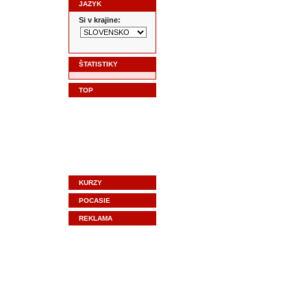
JAZYK
Si v krajine:
ŠTATISTIKY
TOP
KURZY
POCASIE
REKLAMA