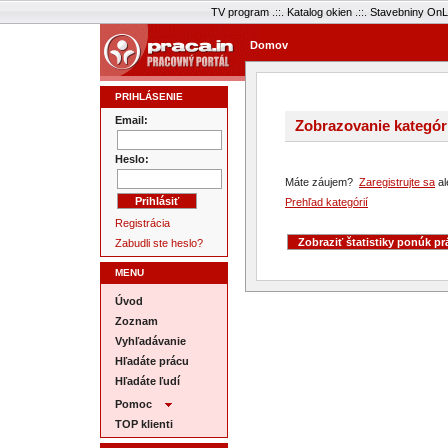
TV program
.::.
Katalog okien
.::.
Stavebniny OnL
Domov
PRIHLÁSENIE
Email:
Zobrazovanie kategóri
Heslo:
Máte záujem?
Zaregistrujte sa
al
Prehľad kategórií
Registrácia
Zabudli ste heslo?
MENU
Úvod
Zoznam
Vyhľadávanie
Hľadáte prácu
Hľadáte ľudí
Pomoc
TOP klienti