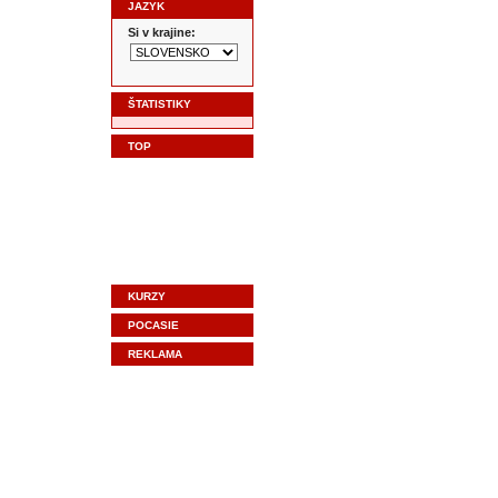
JAZYK
Si v krajine:
ŠTATISTIKY
TOP
KURZY
POCASIE
REKLAMA