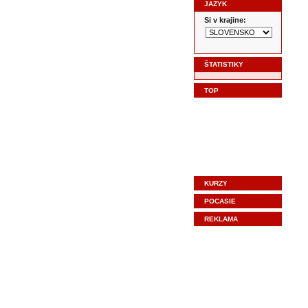
JAZYK
Si v krajine:
ŠTATISTIKY
TOP
KURZY
POCASIE
REKLAMA