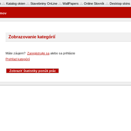
m
.::.
Katalog okien
.::.
Stavebniny OnLine
.::.
WallPapers
.::.
Online Slovník
.::.
Desktop skins
mov
Zobrazovanie kategórií
Máte záujem?
Zaregistrujte sa
alebo sa prihláste
Prehľad kategórií