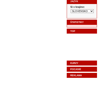
JAZYK
Si v krajine:
ŠTATISTIKY
TOP
KURZY
POCASIE
REKLAMA