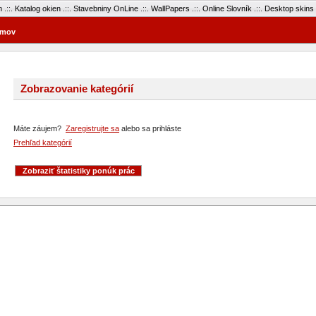
m
.::.
Katalog okien
.::.
Stavebniny OnLine
.::.
WallPapers
.::.
Online Slovník
.::.
Desktop skins
mov
Zobrazovanie kategórií
Máte záujem?
Zaregistrujte sa
alebo sa prihláste
Prehľad kategórií