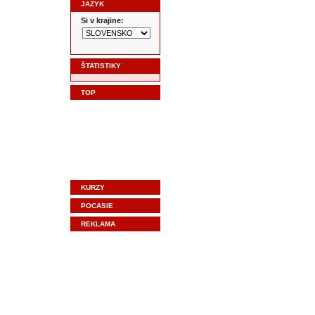
JAZYK
Si v krajine:
ŠTATISTIKY
TOP
KURZY
POCASIE
REKLAMA