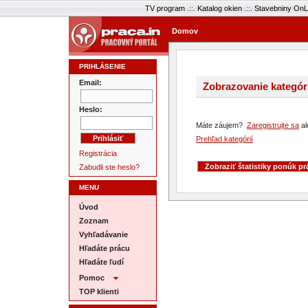
TV program
.::.
Katalog okien
.::.
Stavebniny OnL
Domov
PRIHLÁSENIE
Email:
Zobrazovanie kategóri
Heslo:
Máte záujem?
Zaregistrujte sa
al
Prehľad kategórií
Registrácia
Zabudli ste heslo?
MENU
Úvod
Zoznam
Vyhľadávanie
Hľadáte prácu
Hľadáte ľudí
Pomoc
TOP klienti