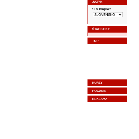
JAZYK
Si v krajine:
ŠTATISTIKY
TOP
KURZY
POCASIE
REKLAMA