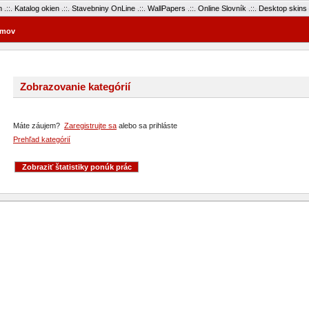
m
.::.
Katalog okien
.::.
Stavebniny OnLine
.::.
WallPapers
.::.
Online Slovník
.::.
Desktop skins
mov
Zobrazovanie kategórií
Máte záujem?
Zaregistrujte sa
alebo sa prihláste
Prehľad kategórií