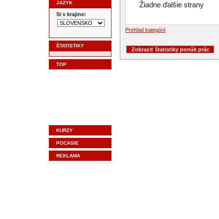
JAZYK
Žiadne ďalšie strany
Si v krajine:
Prehľad kategórií
ŠTATISTIKY
TOP
KURZY
POCASIE
REKLAMA