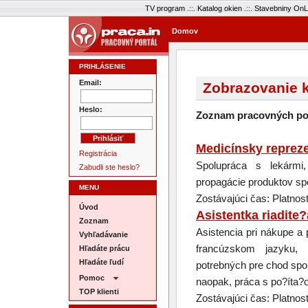
TV program
.::.
Katalog okien
.::.
Stavebniny OnL
Domov
PRIHLÁSENIE
Email:
Zobrazovanie k
Heslo:
Zoznam pracovných po
Medicínsky reprez
Registrácia
Spolupráca s lekármi,
Zabudli ste heslo?
propagácie produktov spo
MENU
Zostávajúci čas: Platnos
Úvod
Asistentka riadite?
Zoznam
Asistencia pri nákupe a
Vyhľadávanie
francúzskom jazyku, k
Hľadáte prácu
Hľadáte ľudí
potrebných pre chod spo
Pomoc
naopak, práca s po?íta?
TOP klienti
Zostávajúci čas: Platnos