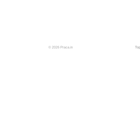
© 2026 Praca.in
Top