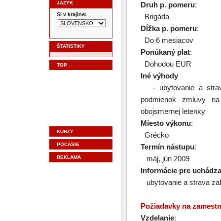
JAZYK
Druh p. pomeru
:
Si v krajine:
Brigáda
Dĺžka p. pomeru
:
Do 6 mesiacov
ŠTATISTIKY
Ponúkaný plat
:
Dohodou EUR
TOP
Iné výhody
- ubytovanie a strav
podmienok zmluvy na
obojsmernej letenky
Miesto výkonu
:
KURZY
Grécko
POCASIE
Termín nástupu
:
REKLAMA
máj, jún 2009
Informácie pre uchádz
ubytovanie a strava z
Požiadavky na zamest
Vzdelanie
: