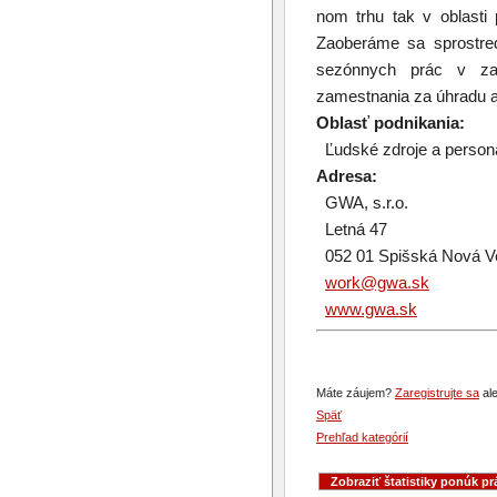
nom trhu tak v oblasti
Zaoberáme sa sprostred
sezónnych prác v zah
zamestnania za úhradu 
Oblasť podnikania:
Ľudské zdroje a persona
Adresa:
GWA, s.r.o.
Letná 47
052 01 Spišská Nová V
work@gwa.sk
www.gwa.sk
Máte záujem?
Zaregistrujte sa
ale
Späť
Prehľad kategórií