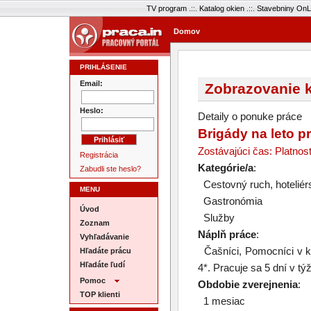
TV program
.::.
Katalog okien
.::.
Stavebniny OnL
Domov
PRIHLÁSENIE
Email:
Zobrazovanie k
Heslo:
Detaily o ponuke práce
Brigády na leto p
Zostávajúci čas: Platnos
Registrácia
Kategórie/a
:
Zabudli ste heslo?
Cestovný ruch, hoteliér
MENU
Gastronómia
Úvod
Služby
Zoznam
Náplň práce
:
Vyhľadávanie
Čašníci, Pomocníci v ku
Hľadáte prácu
Hľadáte ľudí
4*. Pracuje sa 5 dní v tý
Pomoc
Obdobie zverejnenia
:
TOP klienti
1 mesiac