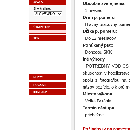
JAZYK
Obdobie zverejnenia
:
Si v krajine:
1 mesiac
Druh p. pomeru
:
Hlavný pracovný pome
ŠTATISTIKY
Dĺžka p. pomeru
:
Do 12 mesiacov
TOP
Ponúkaný plat
:
Dohodou SKK
Iné výhody
POTREBNÝ VODIČSKÝ PRE
skúsenosti v hotelierstv
KURZY
spolu s fotografiou na
POCASIE
názov pozície, o ktorú m
REKLAMA
Miesto výkonu
:
Veľká Británia
Termín nástupu
:
priebežne
Požiadavky na zamest