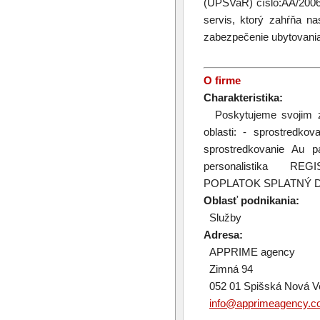
(ÚPSVaR) číslo:AA/200
servis, ktorý zahŕňa na
zabezpečenie ubytovania
O firme
Charakteristika:
Poskytujeme svojim zá
oblasti: - sprostredko
sprostredkovanie Au p
personalistika R
POPLATOK SPLATNÝ D
Oblasť podnikania:
Služby
Adresa:
APPRIME agency
Zimná 94
052 01 Spišská Nová V
info@apprimeagency.