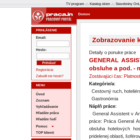
TV program
.::.
Katalog okien
.::.
Stavebniny OnL
Domov
PRIHLÁSENIE
Email:
Zobrazovanie k
Heslo:
Detaily o ponuke práce
GENERAL ASSIST
obsluhe a pod. - 
Registrácia
Zostávajúci čas: Platnos
Zabudli ste heslo?
Kategórie/a
:
MENU
Cestovný ruch, hoteliér
Úvod
Gastronómia
Zoznam
Náplň práce
:
Vyhľadávanie
Hľadáte prácu
General Assistent v Ang
Hľadáte ľudí
práce: Práca General As
Pomoc
obsluha hotelových hos
TOP klienti
pridelenej oblasti, šoférov