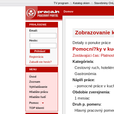
TV program
.::.
Katalog okien
.::.
Stavebniny OnL
Domov
PRIHLÁSENIE
Email:
Zobrazovanie k
Heslo:
Detaily o ponuke práce
Pomocní?ky v ku
Zostávajúci čas: Platnos
Registrácia
Kategórie/a
:
Zabudli ste heslo?
Cestovný ruch, hoteliér
MENU
Gastronómia
Úvod
Náplň práce
:
Zoznam
- pomocné práce v kuc
Vyhľadávanie
Obdobie zverejnenia
:
Hľadáte prácu
Hľadáte ľudí
1 mesiac
Pomoc
Druh p. pomeru
:
TOP klienti
Hlavný pracovný pome