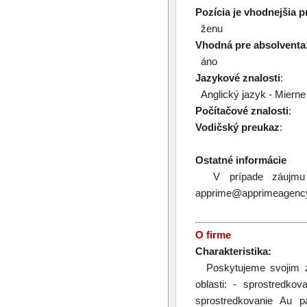
Pozícia je vhodnejšia p
ženu
Vhodná pre absolventa
áno
Jazykové znalosti
:
Anglický jazyk - Mierne 
Počítačové znalosti
:
Vodičský preukaz
:
Ostatné informácie
V prípade záujmu po
apprime@apprimeagency.
O firme
Charakteristika:
Poskytujeme svojim zá
oblasti: - sprostredko
sprostredkovanie Au p