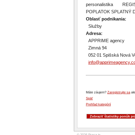
personalistika R
POPLATOK SPLATNÝ D
Oblasť podnikania:
Služby
Adresa:
APPRIME agency
Zimná 94
052 01 Spišská Nová V
info@apprimeagency.
Máte záujem?
Zaregistrujte sa
ale
Späť
Prehľad kategórií
© 2026 Praca.in