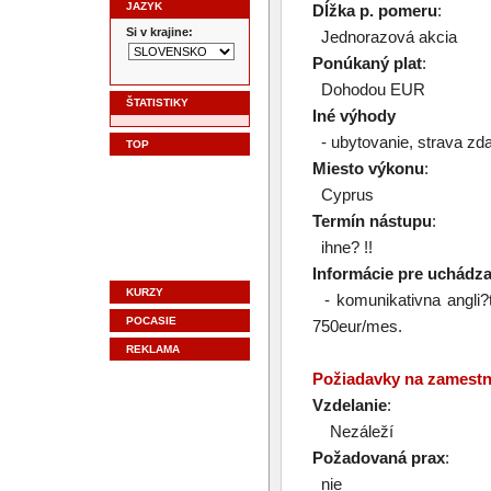
JAZYK
Dĺžka p. pomeru
:
Si v krajine:
Jednorazová akcia
Ponúkaný plat
:
Dohodou EUR
ŠTATISTIKY
Iné výhody
- ubytovanie, strava zda
TOP
Miesto výkonu
:
Cyprus
Termín nástupu
:
ihne? !!
Informácie pre uchádz
KURZY
- komunikativna angli?t
POCASIE
750eur/mes.
REKLAMA
Požiadavky na zamest
Vzdelanie
:
Nezáleží
Požadovaná prax
:
nie