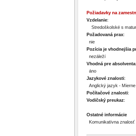
Požiadavky na zamest
Vzdelanie
:
Stredoškolské s matur
Požadovaná prax
:
nie
Pozícia je vhodnejšia p
nezáleží
Vhodná pre absolventa
áno
Jazykové znalosti
:
Anglický jazyk - Mierne 
Počítačové znalosti
:
Vodičský preukaz
:
Ostatné informácie
Komunikatívna znalosť a