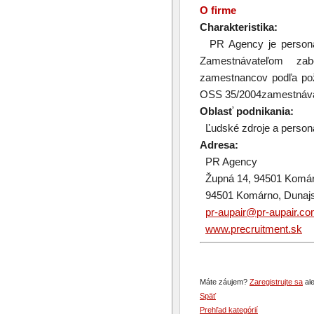
O firme
Charakteristika:
PR Agency je personáln
Zamestnávateľom za
zamestnancov podľa po
OSS 35/2004zamestnáv
Oblasť podnikania:
Ľudské zdroje a persona
Adresa:
PR Agency
Župná 14, 94501 Komárn
94501 Komárno, Dunajs
pr-aupair@pr-aupair.c
www.precruitment.sk
Máte záujem?
Zaregistrujte sa
ale
Späť
Prehľad kategórií