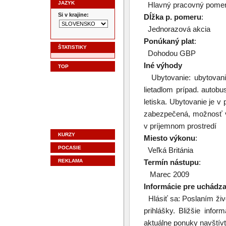
JAZYK
Hlavný pracovný pome
Si v krajine:
Dĺžka p. pomeru
:
Jednorazová akcia
Ponúkaný plat
:
ŠTATISTIKY
Dohodou GBP
Iné výhody
TOP
Ubytovanie: ubytovani
lietadlom prípad. autob
letiska. Ubytovanie je v
zabezpečená, možnosť v
v príjemnom prostredí
KURZY
Miesto výkonu
:
POCASIE
Veľká Británia
REKLAMA
Termín nástupu
:
Marec 2009
Informácie pre uchádz
Hlásiť sa: Poslaním živo
prihlášky. Bližšie info
aktuálne ponuky navš