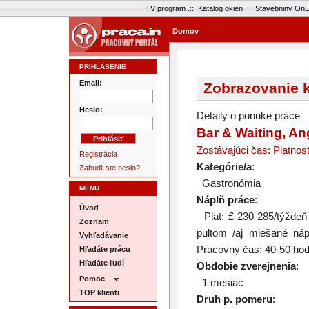
TV program
.::.
Katalog okien
.::.
Stavebniny OnL
Domov
PRIHLÁSENIE
Email:
Zobrazovanie k
Heslo:
Detaily o ponuke práce
Bar & Waiting, Ang
Zostávajúci čas: Platnos
Registrácia
Kategórie/a
:
Zabudli ste heslo?
Gastronómia
MENU
Náplň práce
:
Úvod
Plat: £ 230-285/týždeň
Zoznam
pultom /aj miešané nápo
Vyhľadávanie
Pracovný čas: 40-50 hod
Hľadáte prácu
Hľadáte ľudí
Obdobie zverejnenia
:
Pomoc
1 mesiac
TOP klienti
Druh p. pomeru
: