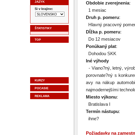
JAZYK
Obdobie zverejnenia
:
Si v krajine:
1 mesiac
Druh p. pomeru
:
Hlavný pracovný pome
ŠTATISTIKY
Dĺžka p. pomeru
:
Do 12 mesiacov
TOP
Ponúkaný plat
:
Dohodou SKK
Iné výhody
- Viano?ný, letný, výro
porovnate?ný s konkure
KURZY
avy na nákup automobi
POCASIE
najmodernejšími technol
REKLAMA
Miesto výkonu
:
Bratislava I
Termín nástupu
:
ihne?
Požiadavky na zamest