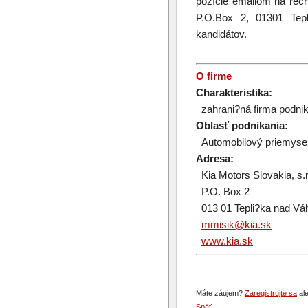
pozície emailom na recr
P.O.Box 2, 01301 Tep
kandidátov.
O firme
Charakteristika:
zahrani?ná firma podnik
Oblasť podnikania:
Automobilový priemyse
Adresa:
Kia Motors Slovakia, s.r
P.O. Box 2
013 01 Tepli?ka nad V
mmisik@kia.sk
www.kia.sk
Máte záujem?
Zaregistrujte sa
ale
Späť