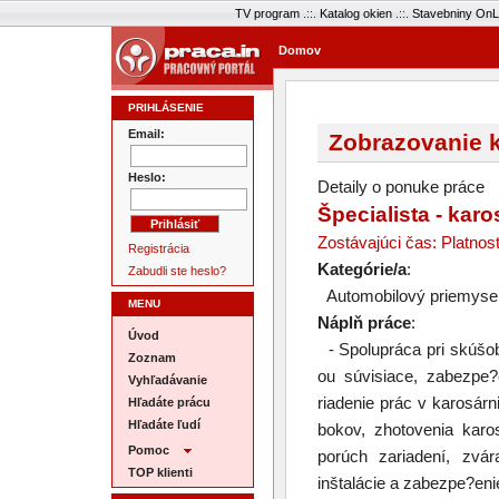
TV program
.::.
Katalog okien
.::.
Stavebniny OnL
Domov
PRIHLÁSENIE
Email:
Zobrazovanie k
Heslo:
Detaily o ponuke práce
Špecialista - karo
Zostávajúci čas: Platnos
Registrácia
Kategórie/a
:
Zabudli ste heslo?
Automobilový priemyse
MENU
Náplň práce
:
Úvod
- Spolupráca pri skúšo
Zoznam
ou súvisiace, zabezpe?e
Vyhľadávanie
riadenie prác v karosárn
Hľadáte prácu
Hľadáte ľudí
bokov, zhotovenia karo
Pomoc
porúch zariadení, zvár
TOP klienti
inštalácie a zabezpe?enie