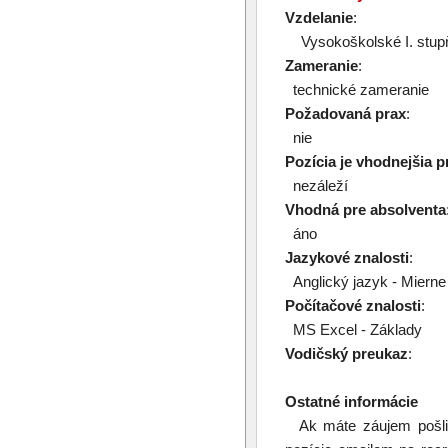
Vzdelanie
:
Vysokoškolské I. stupň
Zameranie
:
technické zameranie
Požadovaná prax
:
nie
Pozícia je vhodnejšia p
nezáleží
Vhodná pre absolventa
áno
Jazykové znalosti
:
Anglický jazyk - Mierne 
Počítačové znalosti
:
MS Excel - Základy
Vodičský preukaz
:
Ostatné informácie
Ak máte záujem pošlit