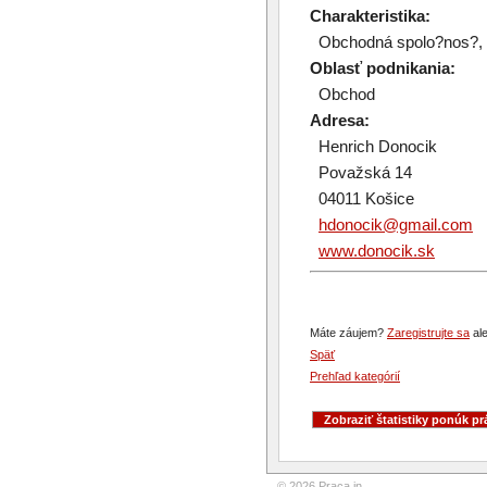
Charakteristika:
Obchodná spolo?nos?, 
Oblasť podnikania:
Obchod
Adresa:
Henrich Donocik
Považská 14
04011 Košice
hdonocik@gmail.com
www.donocik.sk
Máte záujem?
Zaregistrujte sa
ale
Späť
Prehľad kategórií
© 2026 Praca.in