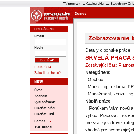
TV program
.::.
Katalog okien
.::.
Stavebniny OnL
Domov
PRIHLÁSENIE
Email:
Zobrazovanie k
Heslo:
Detaily o ponuke práce
SKVELÁ PRÁCA 
Zostávajúci čas: Platnos
Registrácia
Kategórie/a
:
Zabudli ste heslo?
Obchod
MENU
Marketing, reklama, PR
Úvod
Manažment, konzulting
Zoznam
Náplň práce
:
Vyhľadávanie
Ponúkam Vám novú a za
Hľadáte prácu
Hľadáte ľudí
výhod. Pracovať môžete 
Pomoc
pre všetky vekové kategó
TOP klienti
vhodná pre nespokojnýc