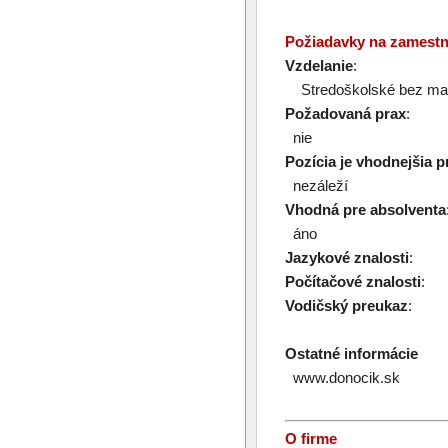
Požiadavky na zamest
Vzdelanie
:
Stredoškolské bez mat
Požadovaná prax
:
nie
Pozícia je vhodnejšia p
nezáleží
Vhodná pre absolventa
áno
Jazykové znalosti
:
Počítačové znalosti
:
Vodičský preukaz
:
Ostatné informácie
www.donocik.sk
O firme