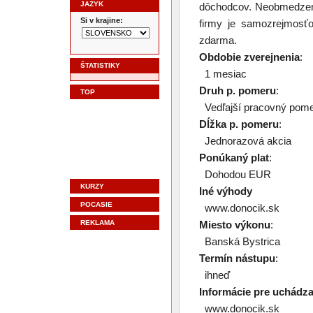
JAZYK
dôchodcov. Neobmedzený
Si v krajine:
firmy je samozrejmosťo
zdarma.
Obdobie zverejnenia
:
ŠTATISTIKY
1 mesiac
Druh p. pomeru
:
TOP
Vedľajší pracovný pom
Dĺžka p. pomeru
:
Jednorazová akcia
Ponúkaný plat
:
Dohodou EUR
KURZY
Iné výhody
POCASIE
www.donocik.sk
REKLAMA
Miesto výkonu
:
Banská Bystrica
Termín nástupu
:
ihneď
Informácie pre uchádz
www.donocik.sk