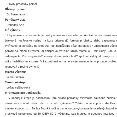
Hlavný pracovný pomer
Dĺžka p. pomeru
:
Do 6 mesiacov
Ponúkaný plat
:
Dohodou SKK
Iné výhody
Ubytovanie a stravovanie je poskytované rodinou zdarma, Au Pair je umožnené na
(niektoré hos?ovské rodiny na kurz prispievajú formou príplatku, alebo zaplatenia
Prijímame aj prihlášky na letné Au Pair, nemôžeme však garantova? umiestnenie všetk
pobytu sa môžu zú?astni? aj chlapci.Vo vä?šine krajín máme Au Pair kluby, kde j
ostatnými Au Pair a vymie?a? si svoje skúsenosti, chodi? spolu na výlety, do školy a 
udí z každého kúta sveta. V každej krajine máme svoje zastúpenie, v prípade probl
reagova? a rodinu vymeni?.
Miesto výkonu
:
Veľká Británia
Termín nástupu
:
po?as celého roka
Informácie pre uchádzača
.V každej z krajín je podmienkou pre prijatie prihlášky minimálne základná znalos? j
skúsenosti s opatrovaním detí a ochota vykonáva? ?ahké domáce práce. Au Pair ni
výmenný pobyt, tzn. že hos?ovská rodina výmenou za vykonávanie uvedených povinnos
vreckové (priemerne od 50 GBP/ 80 € týždenne, táto hranica je spodnou hranicou, 