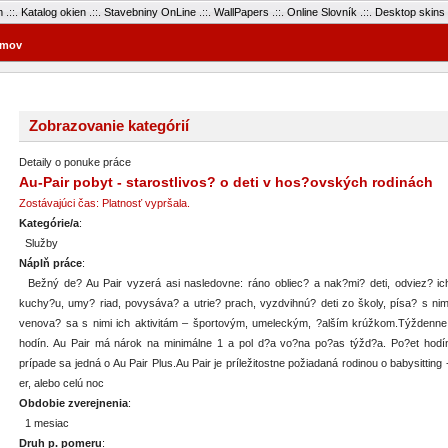
m
.::.
Katalog okien
.::.
Stavebniny OnLine
.::.
WallPapers
.::.
Online Slovník
.::.
Desktop skins
mov
Zobrazovanie kategórií
Detaily o ponuke práce
Au-Pair pobyt - starostlivos? o deti v hos?ovských rodinách
Zostávajúci čas: Platnosť vypršala.
Kategórie/a
:
Služby
Náplň práce
:
Bežný de? Au Pair vyzerá asi nasledovne: ráno obliec? a nak?mi? deti, odviez? ic
kuchy?u, umy? riad, povysáva? a utrie? prach, vyzdvihnú? deti zo školy, písa? s ni
venova? sa s nimi ich aktivitám – športovým, umeleckým, ?alším krúžkom.Týždenne
hodín. Au Pair má nárok na minimálne 1 a pol d?a vo?na po?as týžd?a. Po?et hod
prípade sa jedná o Au Pair Plus.Au Pair je príležitostne požiadaná rodinou o babysittin
er, alebo celú noc
Obdobie zverejnenia
:
1 mesiac
Druh p. pomeru
: