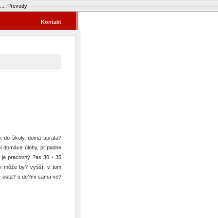
.::.
Prevody
Kontakt
h do školy, doma uprata?
mi domáce úlohy, prípadne
 je pracovný ?as 30 - 35
ín môže by? vyšší, v tom
g - osta? s de?mi sama ve?