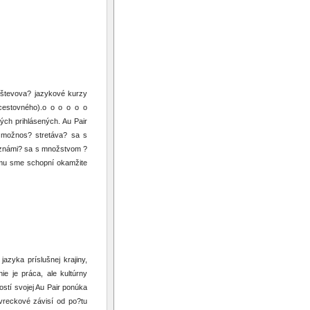
vštevova? jazykové kurzy
 cestovného).o o o o o o
ých prihlásených. Au Pair
e možnos? stretáva? sa s
zoznámi? sa s množstvom ?
ému sme schopní okamžite
azyka príslušnej krajiny,
e je práca, ale kultúrny
tí svojej Au Pair ponúka
vreckové závisí od po?tu