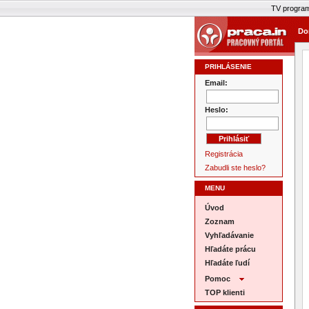
TV progra
Do
PRIHLÁSENIE
Email:
Heslo:
Registrácia
Zabudli ste heslo?
MENU
Úvod
Zoznam
Vyhľadávanie
Hľadáte prácu
Hľadáte ľudí
Pomoc
TOP klienti