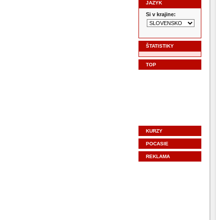
JAZYK
Si v krajine:
ŠTATISTIKY
TOP
KURZY
POCASIE
REKLAMA