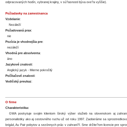
odpracovaných hodín, vybranej krajiny, v sú?asnosti býva ove?a vyššie).
Požiadavky na zamestnanca
Vzdelanie
:
Nezáleží
Požadovaná prax
:
nie
Pozícia je vhodnejšia pre
:
nezáleží
Vhodná pre absolventa
:
áno
Jazykové znalosti
:
Anglický jazyk - Mierne pokročilý
Počítačové znalosti
:
Vodičský preukaz
:
O firme
Charakteristika:
GWA poskytuje svojim klientom široký výber služieb na slovenskom aj zahrani
personalistiky ako aj cestovného ruchu už od roku 1997. Zaoberáme sa sprostredkov
brigád, Au Pair pobytov a sezónnych prác v zahrani?í. Sme držite?om licencie pre spr