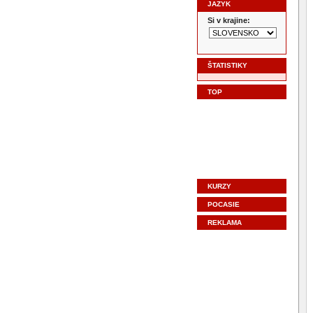
JAZYK
Si v krajine:
ŠTATISTIKY
TOP
KURZY
POCASIE
REKLAMA