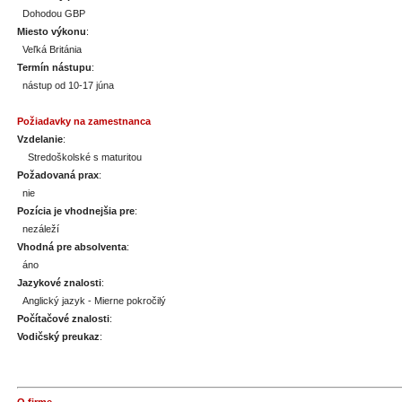
Dohodou GBP
Miesto výkonu
:
Veľká Británia
Termín nástupu
:
nástup od 10-17 júna
Požiadavky na zamestnanca
Vzdelanie
:
Stredoškolské s maturitou
Požadovaná prax
:
nie
Pozícia je vhodnejšia pre
:
nezáleží
Vhodná pre absolventa
:
áno
Jazykové znalosti
:
Anglický jazyk - Mierne pokročilý
Počítačové znalosti
:
Vodičský preukaz
: