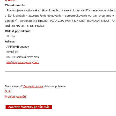
O firme
Charakteristika:
Poskytujeme svojim zákazníkom komplexný servis, ktorý zah??a nasledujúce oblasti:
v EU krajinách - zabezpe?enie ubytovania - sprostredkovanie Au pair programu v 
zahrani?í - personalistika REGISTRÁCIA ZDARMA!!!! SPROSTREDKOVATE?SKÝ P
DNÍ OD NÁSTUPU DO PRÁCE.
Oblasť podnikania:
Služby
Adresa:
APPRIME agency
Zimná 94
052 01 Spišská Nová Ves
info@apprimeagency.com
Máte záujem?
Zaregistrujte sa
alebo sa prihláste
Späť
Prehľad kategórií