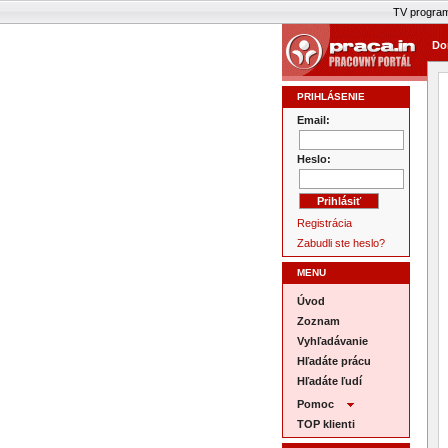
TV progra
Do
PRIHLÁSENIE
Email:
Heslo:
Registrácia
Zabudli ste heslo?
MENU
Úvod
Zoznam
Vyhľadávanie
Hľadáte prácu
Hľadáte ľudí
Pomoc
TOP klienti