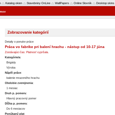
m
.::.
Katalog okien
.::.
Stavebniny OnLine
.::.
WallPapers
.::.
Online Slovník
.::.
Desktop skins
mov
Zobrazovanie kategórií
Detaily o ponuke práce
Práca vo fabrike pri balení hrachu - nástup od 10-17 júna
Zostávajúci čas: Platnosť vypršala.
Kategórie/a
:
Brigády
Výroba
Náplň práce
:
balenie mrazeného hrachu
Obdobie zverejnenia
:
1 mesiac
Druh p. pomeru
:
Hlavný pracovný pomer
Dĺžka p. pomeru
:
Do 6 mesiacov
Ponúkaný plat
: