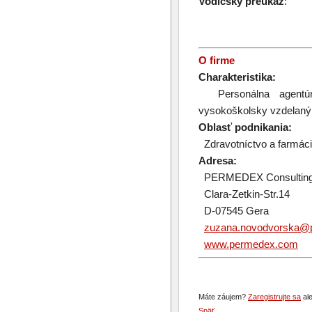
Vodičský preukaz
:
O firme
Charakteristika:
Personálna agentúra
vysokoškolsky vzdelan
Oblasť podnikania:
Zdravotníctvo a farmác
Adresa:
PERMEDEX Consultin
Clara-Zetkin-Str.14
D-07545 Gera
zuzana.novodvorska@
www.permedex.com
Máte záujem?
Zaregistrujte sa
ale
Späť