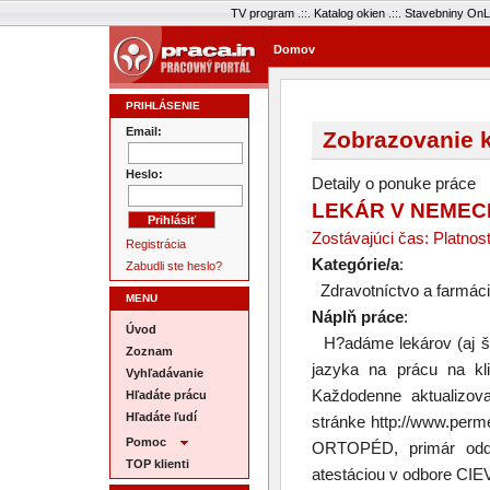
TV program
.::.
Katalog okien
.::.
Stavebniny OnL
Domov
PRIHLÁSENIE
Email:
Zobrazovanie k
Heslo:
Detaily o ponuke práce
LEKÁR V NEMEC
Zostávajúci čas: Platnos
Registrácia
Kategórie/a
:
Zabudli ste heslo?
Zdravotníctvo a farmác
MENU
Náplň práce
:
Úvod
H?adáme lekárov (aj št
Zoznam
jazyka na prácu na kl
Vyhľadávanie
Každodenne aktualizov
Hľadáte prácu
Hľadáte ľudí
stránke http://www.perm
Pomoc
ORTOPÉD, primár odde
TOP klienti
atestáciou v odbore C