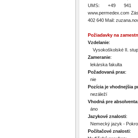
UMS: +49 941 599
www.permedex.com Zástu
402 640 Mail: zuzana.
Požiadavky na zamest
Vzdelanie
:
Vysokoškolské II. stu
Zameranie
:
lekárska fakulta
Požadovaná prax
:
nie
Pozícia je vhodnejšia p
nezáleží
Vhodná pre absolventa
áno
Jazykové znalosti
:
Nemecký jazyk - Pokroč
Počítačové znalosti
: