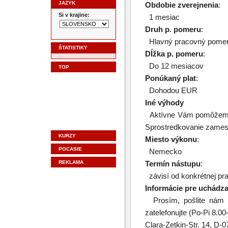
JAZYK
Obdobie zverejnenia
:
Si v krajine:
1 mesiac
Druh p. pomeru
:
Hlavný pracovný pome
ŠTATISTIKY
Dĺžka p. pomeru
:
Do 12 mesiacov
TOP
Ponúkaný plat
:
Dohodou EUR
Iné výhody
Aktívne Vám pomôžeme s
Sprostredkovanie zamestn
KURZY
Miesto výkonu
:
POCASIE
Nemecko
REKLAMA
Termín nástupu
:
závisí od konkrétnej pr
Informácie pre uchádz
Prosím, pošlite nám 
zatelefonujte (Po-Pi 8
Clara-Zetkin-Str. 14, D