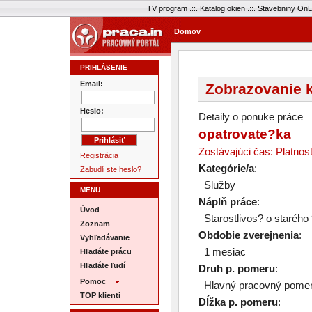
TV program
.::.
Katalog okien
.::.
Stavebniny OnL
Domov
PRIHLÁSENIE
Email:
Zobrazovanie k
Heslo:
Detaily o ponuke práce
opatrovate?ka
Zostávajúci čas: Platnos
Registrácia
Kategórie/a
:
Zabudli ste heslo?
Služby
MENU
Náplň práce
:
Úvod
Starostlivos? o starého
Zoznam
Obdobie zverejnenia
:
Vyhľadávanie
1 mesiac
Hľadáte prácu
Hľadáte ľudí
Druh p. pomeru
:
Pomoc
Hlavný pracovný pome
TOP klienti
Dĺžka p. pomeru
: