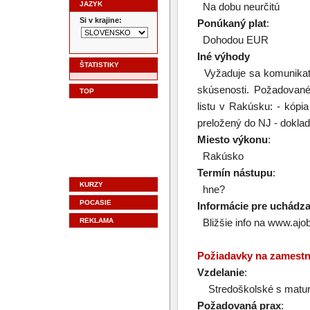
JAZYK
Na dobu neurčitú
Si v krajine:
Ponúkaný plat
:
Dohodou EUR
Iné výhody
ŠTATISTIKY
Vyžaduje sa komunikatí
skúsenosti. Požadované
TOP
listu v Rakúsku: - kópia
preložený do NJ - dokla
Miesto výkonu
:
Rakúsko
Termín nástupu
:
KURZY
hne?
POCASIE
Informácie pre uchádz
REKLAMA
Bližšie info na www.ajob
Požiadavky na zamest
Vzdelanie
:
Stredoškolské s matur
Požadovaná prax
: