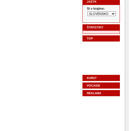
JAZYK
Si v krajine:
ŠTATISTIKY
TOP
KURZY
POCASIE
REKLAMA