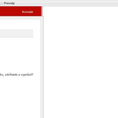
.::.
Prevody
Kontakt
sku, zdvíhanie a vyprázd?