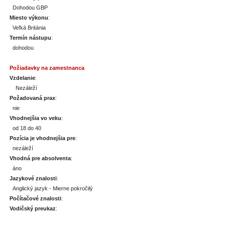
Dohodou GBP
Miesto výkonu
:
Veľká Británia
Termín nástupu
:
dohodou
Požiadavky na zamestnanca
Vzdelanie
:
Nezáleží
Požadovaná prax
:
nie
Vhodnejšia vo veku
:
od 18 do 40
Pozícia je vhodnejšia pre
:
nezáleží
Vhodná pre absolventa
:
áno
Jazykové znalosti
:
Anglický jazyk - Mierne pokročilý
Počítačové znalosti
:
Vodičský preukaz
: