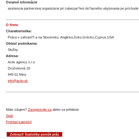
Ostatné informácie
asistencia partnerskej organizácie pri zabezpe?ení do?asného ubytovania po príchode 
O firme
Charakteristika:
Práca v zahrani?í a na Slovensku. Anglicko,Írsko,Grécko,Cyprus,USA
Oblasť podnikania:
Služby
Adresa:
Activ agency s.r.o.
Družstevná 18
949 01 Nitra
info@activ.sk
Máte záujem?
Zaregistrujte sa
alebo sa prihláste
Späť
Prehľad kategórií