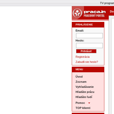
TV progra
Do
PRIHLÁSENIE
Email:
Heslo:
Registrácia
Zabudli ste heslo?
MENU
Úvod
Zoznam
Vyhľadávanie
Hľadáte prácu
Hľadáte ľudí
Pomoc
TOP klienti