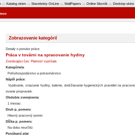
m
.::.
Katalog okien
.::.
Stavebniny OnLine
.::.
WallPapers
.::.
Online Slovník
.::.
Desktop skins
mov
Zobrazovanie kategórií
Detaily o ponuke práce
Práca v továrni na spracovanie hydiny
Zostávajúci čas: Platnosť vypršala.
Kategórie/a
:
Poľnohospodárstvo a potravinárstvo
Náplň práce
:
Vypitvanie, zviazanie hydiny, balenie, dodržiavanie hygienických pravidiel na pracovi
ovanie prepraviek.
Obdobie zverejnenia
:
1 mesiac
Druh p. pomeru
:
Hlavný pracovný pomer
Dĺžka p. pomeru
:
Na dobu neurčitú
Ponúkaný plat
: