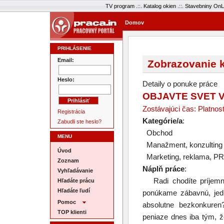
TV program
.::.
Katalog okien
.::.
Stavebniny OnL
Domov
PRIHLÁSENIE
Email:
Zobrazovanie k
Heslo:
Detaily o ponuke práce
OBJAVTE SVET V
Zostávajúci čas: Platnos
Registrácia
Kategórie/a
:
Zabudli ste heslo?
Obchod
MENU
Manažment, konzulting
Úvod
Marketing, reklama, PR
Zoznam
Náplň práce
:
Vyhľadávanie
Radi chodíte príjemne
Hľadáte prácu
Hľadáte ľudí
ponúkame zábavnú, jed
Pomoc
absolutne bezkonkuren
TOP klienti
peniaze dnes iba tým, že