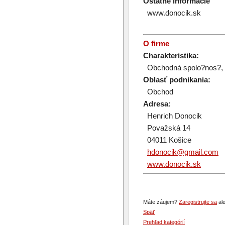
Ostatné informácie
www.donocik.sk
O firme
Charakteristika:
Obchodná spolo?nos?, 
Oblasť podnikania:
Obchod
Adresa:
Henrich Donocik
Považská 14
04011 Košice
hdonocik@gmail.com
www.donocik.sk
Máte záujem?
Zaregistrujte sa
ale
Späť
Prehľad kategórií