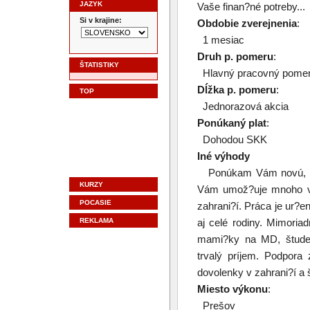
JAZYK
Vaše finan?né potreby...
Si v krajine:
Obdobie zverejnenia
:
1 mesiac
Druh p. pomeru
:
ŠTATISTIKY
Hlavný pracovný pome
Dĺžka p. pomeru
:
TOP
Jednorazová akcia
Ponúkaný plat
:
Dohodou SKK
Iné výhody
Ponúkam Vám novú, zau
KURZY
Vám umož?uje mnoho vý
POCASIE
zahrani?í. Práca je ur?e
REKLAMA
aj celé rodiny. Mimori
mami?ky na MD, štude
trvalý príjem. Podpora
dovolenky v zahrani?í a 
Miesto výkonu
:
Prešov