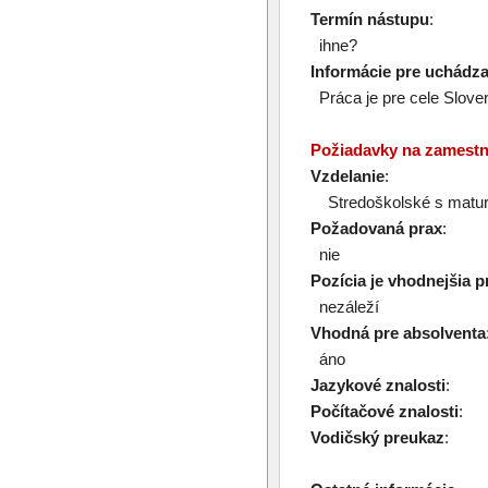
Termín nástupu
:
ihne?
Informácie pre uchádz
Práca je pre cele Slove
Požiadavky na zamest
Vzdelanie
:
Stredoškolské s matur
Požadovaná prax
:
nie
Pozícia je vhodnejšia p
nezáleží
Vhodná pre absolventa
áno
Jazykové znalosti
:
Počítačové znalosti
:
Vodičský preukaz
: