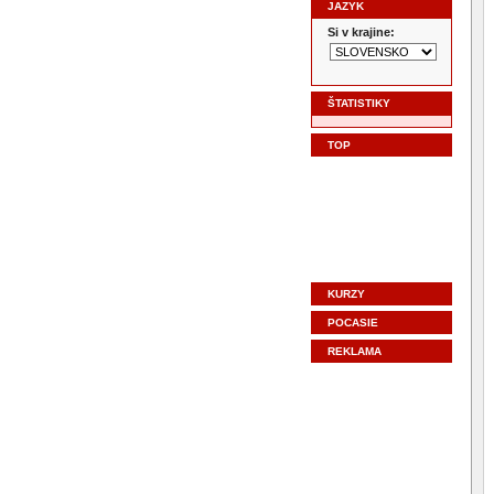
JAZYK
Si v krajine:
ŠTATISTIKY
TOP
KURZY
POCASIE
REKLAMA