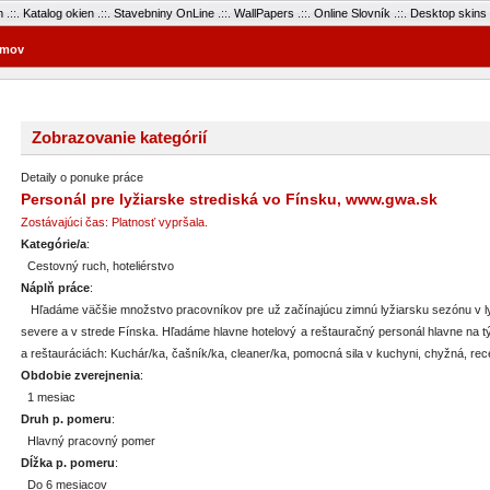
m
.::.
Katalog okien
.::.
Stavebniny OnLine
.::.
WallPapers
.::.
Online Slovník
.::.
Desktop skins
mov
Zobrazovanie kategórií
Detaily o ponuke práce
Personál pre lyžiarske strediská vo Fínsku, www.gwa.sk
Zostávajúci čas: Platnosť vypršala.
Kategórie/a
:
Cestovný ruch, hoteliérstvo
Náplň práce
:
Hľadáme väčšie množstvo pracovníkov pre už začínajúcu zimnú lyžiarsku sezónu v ly
severe a v strede Fínska. Hľadáme hlavne hotelový a reštauračný personál hlavne na tý
a reštauráciách: Kuchár/ka, čašník/ka, cleaner/ka, pomocná sila v kuchyni, chyžná, re
Obdobie zverejnenia
:
1 mesiac
Druh p. pomeru
:
Hlavný pracovný pomer
Dĺžka p. pomeru
:
Do 6 mesiacov