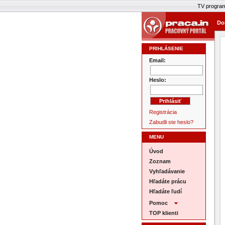
TV progra
Do
PRIHLÁSENIE
Email:
Heslo:
Registrácia
Zabudli ste heslo?
MENU
Úvod
Zoznam
Vyhľadávanie
Hľadáte prácu
Hľadáte ľudí
Pomoc
TOP klienti