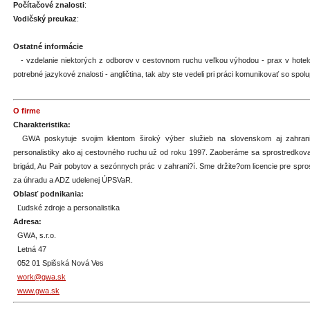
Počítačové znalosti
:
Vodičský preukaz
:
Ostatné informácie
- vzdelanie niektorých z odborov v cestovnom ruchu veľkou výhodou - prax v hotelo
potrebné jazykové znalosti - angličtina, tak aby ste vedeli pri práci komunikovať so spol
O firme
Charakteristika:
GWA poskytuje svojim klientom široký výber služieb na slovenskom aj zahrani
personalistiky ako aj cestovného ruchu už od roku 1997. Zaoberáme sa sprostredkov
brigád, Au Pair pobytov a sezónnych prác v zahrani?í. Sme držite?om licencie pre spr
za úhradu a ADZ udelenej ÚPSVaR.
Oblasť podnikania:
Ľudské zdroje a personalistika
Adresa:
GWA, s.r.o.
Letná 47
052 01 Spišská Nová Ves
work@gwa.sk
www.gwa.sk