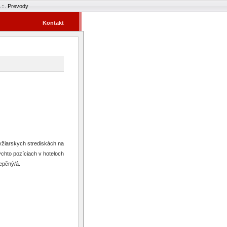
.::.
Prevody
Kontakt
žiarskych strediskách na
chto pozíciach v hoteloch
cepčný/á.