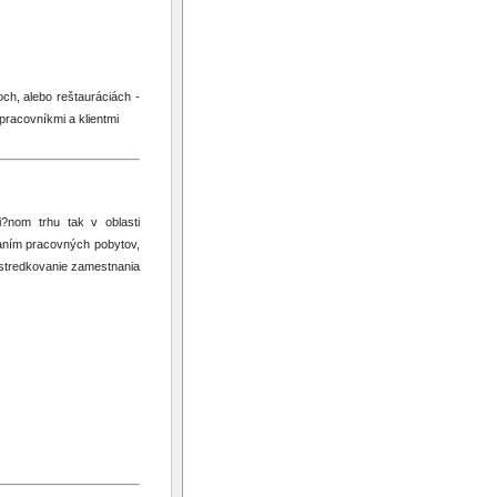
ch, alebo reštauráciách -
upracovníkmi a klientmi
?nom trhu tak v oblasti
aním pracovných pobytov,
ostredkovanie zamestnania