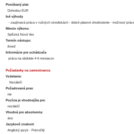
Ponúkaný plat
:
Dohodou EUR
Iné výhody
- zaujímavá práca v rušných strediskách - dobré platové ohodnotenie - možnosť práce
Miesto výkonu
:
Spišská Nová Ves
Termín nástupu
:
ihneď
Informácie pre uchádzača
práca na obdobie 4-6 mesiacov
Požiadavky na zamestnanca
Vzdelanie
:
Nezáleží
Požadovaná prax
:
nie
Pozícia je vhodnejšia pre
:
nezáleží
Vhodná pre absolventa
:
áno
Jazykové znalosti
:
Anglický jazyk - Pokročilý