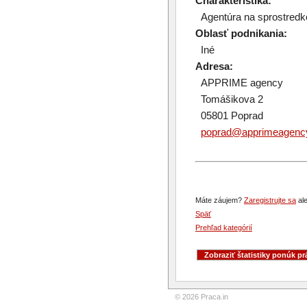
Charakteristika:
Agentúra na sprostredko
Oblasť podnikania:
Iné
Adresa:
APPRIME agency
Tomášikova 2
05801 Poprad
poprad@apprimeagenc
Máte záujem?
Zaregistrujte sa
ale
Späť
Prehľad kategórií
© 2026 Praca.in