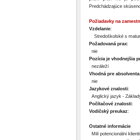
Predchádzajúce skúsenos
Požiadavky na zamest
Vzdelanie
:
Stredoškolské s matur
Požadovaná prax
:
nie
Pozícia je vhodnejšia p
nezáleží
Vhodná pre absolventa
nie
Jazykové znalosti
:
Anglický jazyk - Základ
Počítačové znalosti
:
Vodičský preukaz
:
Ostatné informácie
Milí potencionální klien