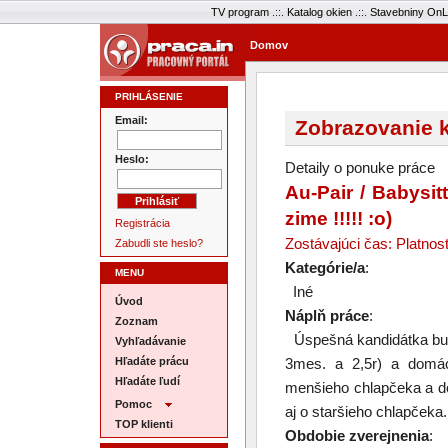
TV program
.::.
Katalog okien
.::.
Stavebniny OnL
Domov
PRIHLÁSENIE
Email:
Zobrazovanie k
Heslo:
Detaily o ponuke práce
Au-Pair / Babysit
zime !!!!! :o)
Registrácia
Zostávajúci čas: Platnos
Zabudli ste heslo?
Kategórie/a
:
MENU
Iné
Úvod
Náplň práce
:
Zoznam
Úspešná kandidátka bude 
Vyhľadávanie
Hľadáte prácu
3mes. a 2,5r) a domác
Hľadáte ľudí
menšieho chlapčeka a d
Pomoc
aj o staršieho chlapčeka
TOP klienti
Obdobie zverejnenia
: