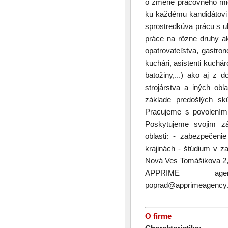
o zmene pracovného mies
ku každému kandidátovi 
sprostredkúva prácu s u
práce na rôzne druhy akt
opatrovateľstva, gastro
kuchári, asistenti kuchár
batožiny,...) ako aj z d
strojárstva a iných ob
základe predošlých skú
Pracujeme s povolením 
Poskytujeme svojim zá
oblasti: - zabezpečeni
krajinách - štúdium v z
Nová Ves Tomášikova 2, 
APPRIME agency
poprad@apprimeagency.c
O firme