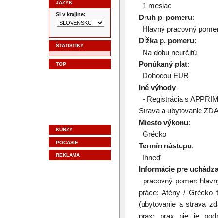
JAZYK
1 mesiac
Si v krajine:
Druh p. pomeru
:
Hlavný pracovný pome
Dĺžka p. pomeru
:
ŠTATISTIKY
Na dobu neurčitú
Ponúkaný plat
:
TOP
Dohodou EUR
Iné výhody
- Registrácia s APPRIM
Strava a ubytovanie ZDA
Miesto výkonu
:
KURZY
Grécko
POCASIE
Termín nástupu
:
REKLAMA
Ihneď
Informácie pre uchádz
pracovný pomer: hlavný
práce: Atény / Grécko 
(ubytovanie a strava zd
prax: prax nie je pod