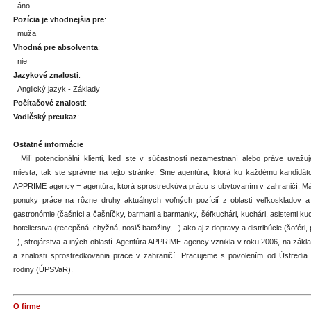
áno
Pozícia je vhodnejšia pre
:
muža
Vhodná pre absolventa
:
nie
Jazykové znalosti
:
Anglický jazyk - Základy
Počítačové znalosti
:
Vodičský preukaz
:
Ostatné informácie
Milí potencionální klienti, keď ste v súčastnosti nezamestnaní alebo práve uvaž
miesta, tak ste správne na tejto stránke. Sme agentúra, ktorá ku každému kandidátovi
APPRIME agency = agentúra, ktorá sprostredkúva prácu s ubytovaním v zahraničí. Má
ponuky práce na rôzne druhy aktuálnych voľných pozícií z oblasti veľkoskladov a b
gastronómie (čašníci a čašníčky, barmani a barmanky, šéfkuchári, kuchári, asistenti kuch
hotelierstva (recepčná, chyžná, nosič batožiny,...) ako aj z dopravy a distribúcie (šoféri,
..), strojárstva a iných oblastí. Agentúra APPRIME agency vznikla v roku 2006, na zák
a znalosti sprostredkovania prace v zahraničí. Pracujeme s povolením od Ústredia 
rodiny (ÚPSVaR).
O firme