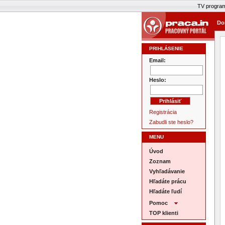
TV progra
Do
PRIHLÁSENIE
Email:
Heslo:
Registrácia
Zabudli ste heslo?
MENU
Úvod
Zoznam
Vyhľadávanie
Hľadáte prácu
Hľadáte ľudí
Pomoc
TOP klienti