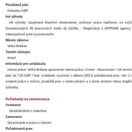
Ponúkaný plat
:
Dohodou GBP
Iné výhody
iné výhody: Zaujímavé finančné ohodnotenie, možnosť práce nadčasov za zvýše
Garantovaných 45 pracovných hodín do týždňa. - Registrácia s APPRIME agency 
zabezpečené pred vycestovaním.
Miesto výkonu
:
Veľká Británia
Termín nástupu
:
Ihneď
Informácie pre uchádzača
miesto práce: Veľká Británia upresnenie miesta práce: Crewe - Manchester / UK termí
plat: od 7,50 GBP / hod. vzdelanie: vyučený v odbore (SOU) požadovaná prax: min. 1 
znalosti práce s nožom, predošlá prax v tomto odvetví a s týmto druhom mäsa. Angličti
výhodou.
Požiadavky na zamestnanca
Vzdelanie
:
Stredoškolské s maturitou
Zameranie
:
Spracovanie a práca s mäsom
Požadovaná prax
: