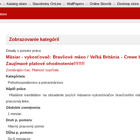
m
.::.
Katalog okien
.::.
Stavebniny OnLine
.::.
WallPapers
.::.
Online Slovník
.::.
Desktop skins
mov
Zobrazovanie kategórií
Detaily o ponuke práce
Mäsiar - vykosťovač: Bravčové mäso / Veľká Británia - Crewe 
Zaujímavé platové ohodnotenie!!!!!!!
Zostávajúci čas: Platnosť vypršala.
Kategórie/a
:
Poľnohospodárstvo a potravinárstvo
Náplň práce
:
Hľadáme kandidátov na obsadenie pozícií mäsiarov-vykosťovačov bravčového mä
pracovnej linke.
Obdobie zverejnenia
:
1 mesiac
Druh p. pomeru
:
Hlavný pracovný pomer
Dĺžka p. pomeru
:
Do 6 mesiacov