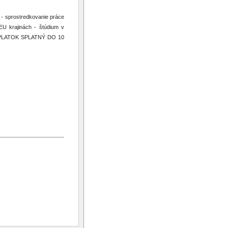
 - sprostredkovanie práce
EU krajinách - štúdium v
OPLATOK SPLATNÝ DO 10