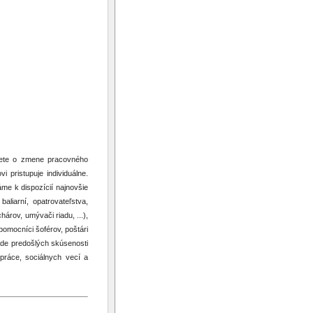
ujete o zmene pracovného
 pristupuje individuálne.
me k dispozícií najnovšie
aliarní, opatrovateľstva,
árov, umývači riadu, ...),
 pomocníci šoférov, poštári
lade predošlých skúsenosti
práce, sociálnych vecí a