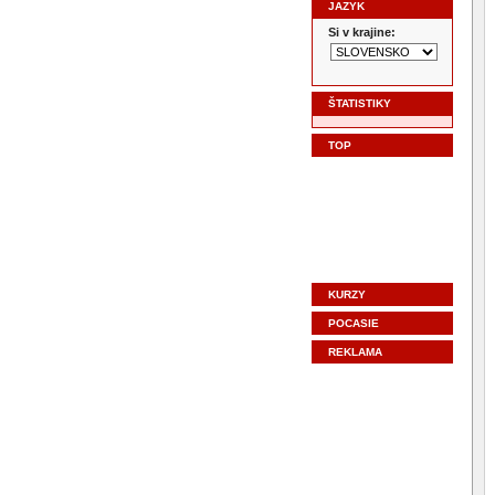
JAZYK
Si v krajine:
ŠTATISTIKY
TOP
KURZY
POCASIE
REKLAMA