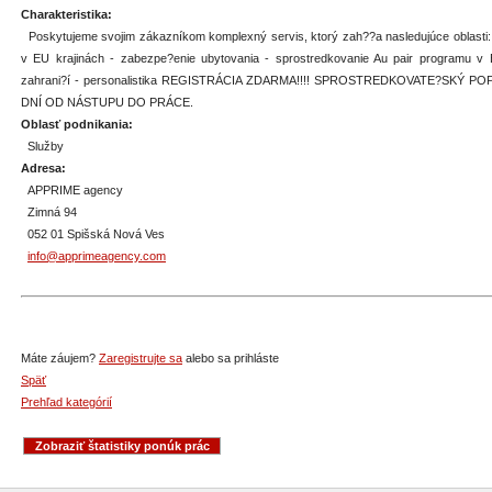
Charakteristika:
Poskytujeme svojim zákazníkom komplexný servis, ktorý zah??a nasledujúce oblasti:
v EU krajinách - zabezpe?enie ubytovania - sprostredkovanie Au pair programu v 
zahrani?í - personalistika REGISTRÁCIA ZDARMA!!!! SPROSTREDKOVATE?SKÝ P
DNÍ OD NÁSTUPU DO PRÁCE.
Oblasť podnikania:
Služby
Adresa:
APPRIME agency
Zimná 94
052 01 Spišská Nová Ves
info@apprimeagency.com
Máte záujem?
Zaregistrujte sa
alebo sa prihláste
Späť
Prehľad kategórií