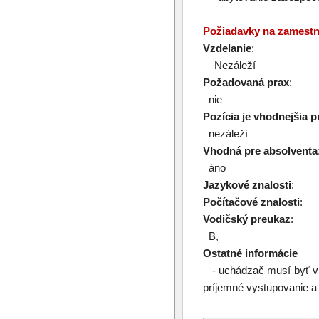
Požiadavky na zamest
Vzdelanie
:
Nezáleží
Požadovaná prax
:
nie
Pozícia je vhodnejšia p
nezáleží
Vhodná pre absolventa
áno
Jazykové znalosti
:
Počítačové znalosti
:
Vodičský preukaz
:
B,
Ostatné informácie
- uchádzač musí byť v do
príjemné vystupovanie a fl