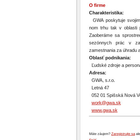
O firme
Charakteristika:
GWA poskytuje svojim k
nom trhu tak v oblasti
Zaoberáme sa sprostred
sezónnych prác v zah
zamestnania za úhradu 
Oblasť podnikania:
Ľudské zdroje a persona
Adresa:
GWA, s.r.o.
Letná 47
052 01 Spišská Nová V
work@gwa.sk
www.gwa.sk
Máte záujem?
Zaregistrujte sa
ale