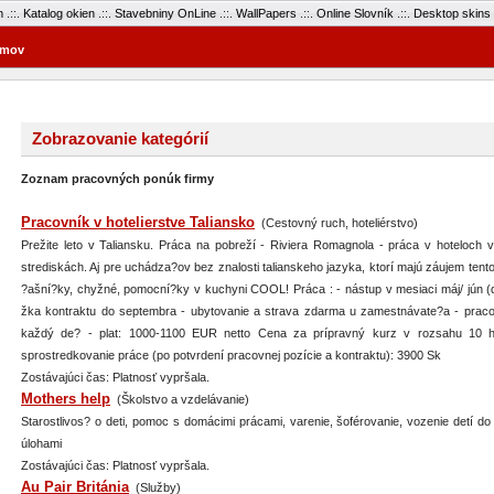
m
.::.
Katalog okien
.::.
Stavebniny OnLine
.::.
WallPapers
.::.
Online Slovník
.::.
Desktop skins
mov
Zobrazovanie kategórií
Zoznam pracovných ponúk firmy
Pracovník v hotelierstve Taliansko
(Cestovný ruch, hoteliérstvo)
Prežite leto v Taliansku. Práca na pobreží - Riviera Romagnola - práca v hoteloch 
strediskách. Aj pre uchádza?ov bez znalosti talianskeho jazyka, ktorí majú záujem tento
?ašní?ky, chyžné, pomocní?ky v kuchyni COOL! Práca : - nástup v mesiaci máj/ jún (d
žka kontraktu do septembra - ubytovanie a strava zdarma u zamestnávate?a - prac
každý de? - plat: 1000-1100 EUR netto Cena za prípravný kurz v rozsahu 10 
sprostredkovanie práce (po potvrdení pracovnej pozície a kontraktu): 3900 Sk
Zostávajúci čas: Platnosť vypršala.
Mothers help
(Školstvo a vzdelávanie)
Starostlivos? o deti, pomoc s domácimi prácami, varenie, šoférovanie, vozenie detí d
úlohami
Zostávajúci čas: Platnosť vypršala.
Au Pair Británia
(Služby)