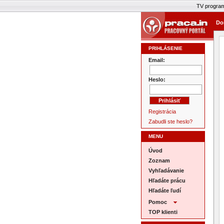
TV progra
Do
PRIHLÁSENIE
Email:
Heslo:
Registrácia
Zabudli ste heslo?
MENU
Úvod
Zoznam
Vyhľadávanie
Hľadáte prácu
Hľadáte ľudí
Pomoc
TOP klienti