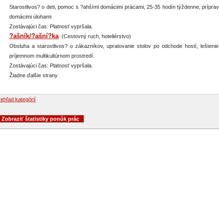
Starostlivos? o deti, pomoc s ?ahšími domácimi prácami, 25-35 hodín týždenne, prípra
domácimi úlohami
Zostávajúci čas: Platnosť vypršala.
?ašník/?ašní?ka
(Cestovný ruch, hoteliérstvo)
Obsluha a starostlivos? o zákazníkov, upratovanie stolov po odchode hostí, lešten
príjemnom multikultúrnom prostredí.
Zostávajúci čas: Platnosť vypršala.
Žiadne ďalšie strany
ehľad kategórií