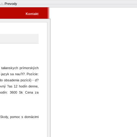
.::.
Prevody
Kontakt
v talianskych prímorských
 jazyk sa nau?i?. Pozície:
o obsadenia pozícií) - d?
ovný ?as 12 hodín denne,
hodín: 3600 Sk Cena za
o školy, pomoc s domácimi