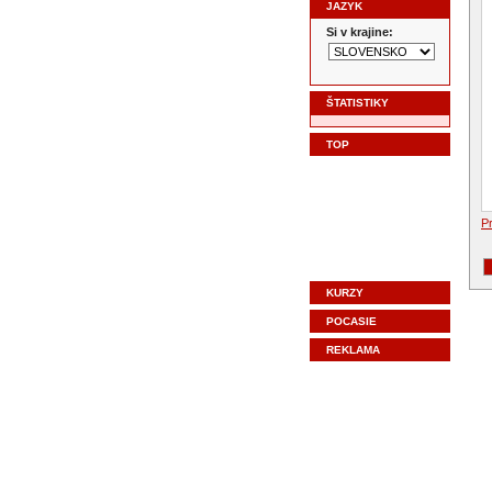
JAZYK
Si v krajine:
ŠTATISTIKY
TOP
Pr
KURZY
POCASIE
REKLAMA